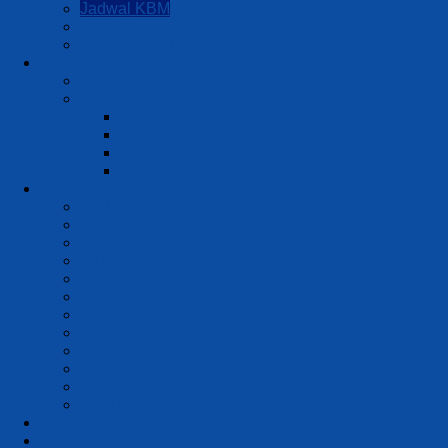
Jadwal KBM
Prestasi
Kegiatan Sekolah
Kesiswaan
OSIS
Ekstrakurikuler
Pramuka
Paskibra
PMR
PKS
Layanan
CBT
Presensi
e-Rapor
e-Document
e-Perpus
e-Asset
e-Learning
e-Book
e-SKL
e-Surat
Outlook Mail
OneDrive
PPDB
Lulusan