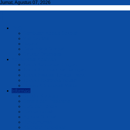
Jumat, Agustus 07, 2026
Profil
Sambutan Kepala Sekolah
Visi dan Misi
Sejarah
Data Pokok Sekolah
Struktur Organisasi
Konsentrasi Keahlian
Teknik Kendaraan Ringan
Teknik Komputer dan Jaringan
Teknik Instalasi Tenaga Listrik
Teknik Elektronika Industri
Desain Komunikasi Visual
Informasi
Struktur Kurikulum
Sarana dan Prasarana
Guru dan Tendik
Partner Industri
Agenda Sekolah
Pengumuman
Kalender Pendidikan