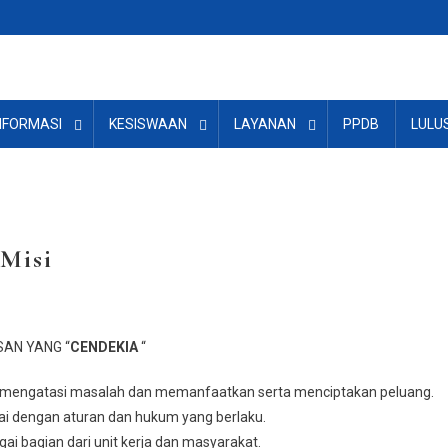
NFORMASI
KESISWAAN
LAYANAN
PPDB
LULU
 Misi
AN YANG “
CENDEKIA
“
 mengatasi masalah dan memanfaatkan serta menciptakan peluang.
ai dengan aturan dan hukum yang berlaku.
gai bagian dari unit kerja dan masyarakat.