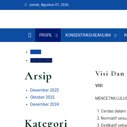
Skip to content
Jumat, Agustus 07, 2026
PROFIL
KONSENTRASI KEAHLIAN
I
Home
Visi dan Misi
Arsip
Visi Dan
VISI
Desember 2025
Oktober 2025
MENCETAK LULUS
Desember 2024
Cerdas dalam
Normatif sesu
Kategori
Dedikatif seba