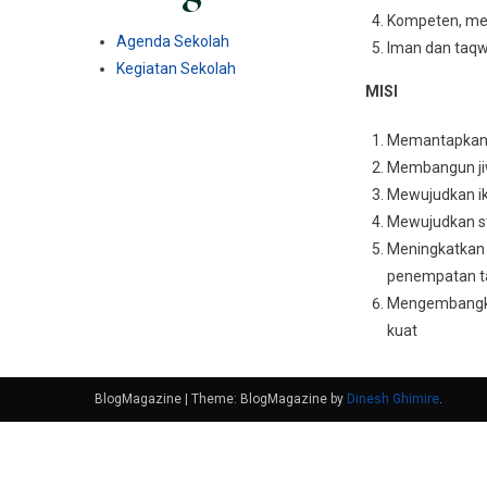
Kompeten, memi
Agenda Sekolah
Iman dan taq
Kegiatan Sekolah
MISI
Memantapkan k
Membangun jiw
Mewujudkan ikl
Mewujudkan st
Meningkatkan 
penempatan t
Mengembangka
kuat
BlogMagazine
|
Theme: BlogMagazine by
Dinesh Ghimire
.