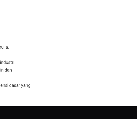
ulia.
ndustri.
in dan
ensi dasar yang