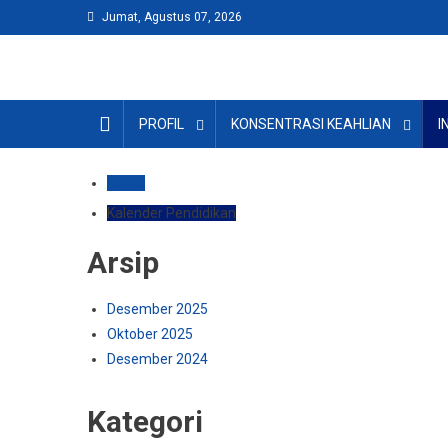
Skip
Jumat, Agustus 07, 2026
to
content
PROFIL
KONSENTRASI KEAHLIAN
I
Home
Kalender Pendidikan
Arsip
Desember 2025
Oktober 2025
Desember 2024
Kategori