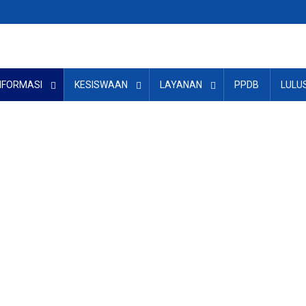
NFORMASI
KESISWAAN
LAYANAN
PPDB
LULU