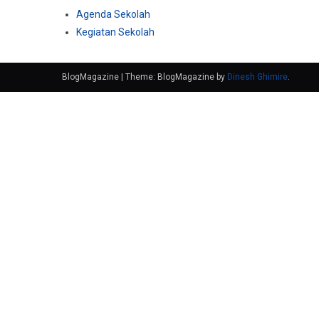
Agenda Sekolah
Kegiatan Sekolah
BlogMagazine
|
Theme: BlogMagazine by
Dinesh Ghimire
.