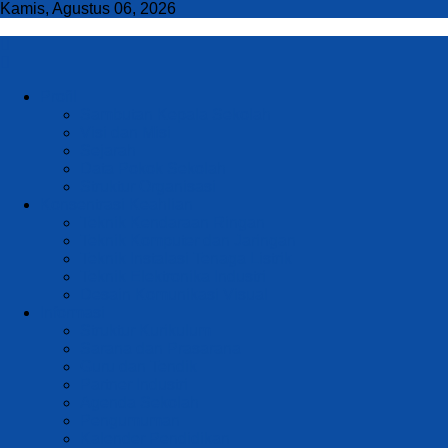
Kamis, Agustus 06, 2026
Profil
Sambutan Kepala Sekolah
Visi dan Misi
Sejarah
Data Pokok Sekolah
Struktur Organisasi
Konsentrasi Keahlian
Teknik Kendaraan Ringan
Teknik Komputer dan Jaringan
Teknik Instalasi Tenaga Listrik
Teknik Elektronika Industri
Desain Komunikasi Visual
Informasi
Struktur Kurikulum
Sarana dan Prasarana
Guru dan Tendik
Partner Industri
Agenda Sekolah
Pengumuman
Kalender Pendidikan