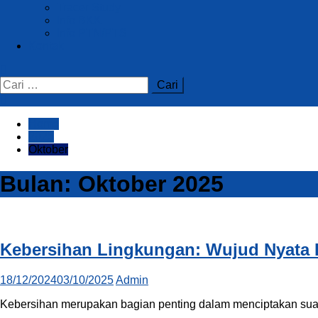
Tracer Study
Info BKK
Info PTN/PTS
Kontak
Home
2025
Oktober
Bulan:
Oktober 2025
Kebersihan Lingkungan: Wujud Nyata 
18/12/2024
03/10/2025
Admin
Kebersihan merupakan bagian penting dalam menciptakan suas