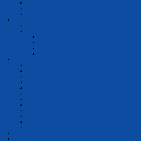
Jadwal KBM
Prestasi
Kegiatan Sekolah
Kesiswaan
OSIS
Ekstrakurikuler
Pramuka
Paskibra
PMR
PKS
Layanan
CBT
Presensi
e-Rapor
e-Document
e-Perpus
e-Asset
e-Learning
e-Book
e-SKL
e-Surat
Outlook Mail
OneDrive
PPDB
Lulusan