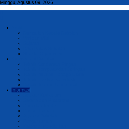
Minggu, Agustus 09, 2026
Profil
Sambutan Kepala Sekolah
Visi dan Misi
Sejarah
Data Pokok Sekolah
Struktur Organisasi
Konsentrasi Keahlian
Teknik Kendaraan Ringan
Teknik Komputer dan Jaringan
Teknik Instalasi Tenaga Listrik
Teknik Elektronika Industri
Desain Komunikasi Visual
Informasi
Struktur Kurikulum
Sarana dan Prasarana
Guru dan Tendik
Partner Industri
Agenda Sekolah
Pengumuman
Kalender Pendidikan