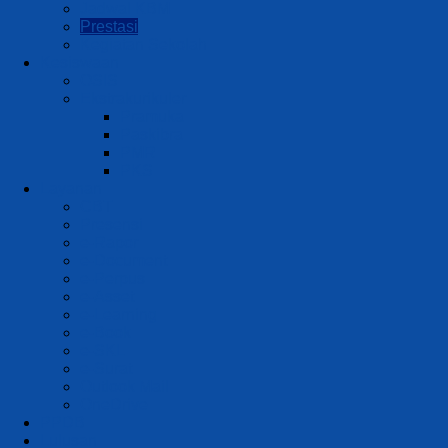
Jadwal KBM
Prestasi
Kegiatan Sekolah
Kesiswaan
OSIS
Ekstrakurikuler
Pramuka
Paskibra
PMR
PKS
Layanan
CBT
Presensi
e-Rapor
e-Document
e-Perpus
e-Asset
e-Learning
e-Book
e-SKL
e-Surat
Outlook Mail
OneDrive
PPDB
Lulusan