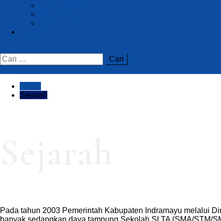
Tracer Study
Info BKK
Info PTN/PTS
Kontak
Home
Sejarah
Sejarah
Pada tahun 2003 Pemerintah Kabupaten Indramayu melalui Di
banyak sedangkan daya tampung Sekolah SLTA (SMA/STM/SMEA)