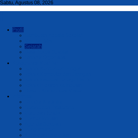
Sabtu, Agustus 08, 2026
Profil
Sambutan Kepala Sekolah
Visi dan Misi
Sejarah
Data Pokok Sekolah
Struktur Organisasi
Konsentrasi Keahlian
Teknik Kendaraan Ringan
Teknik Komputer dan Jaringan
Teknik Instalasi Tenaga Listrik
Teknik Elektronika Industri
Desain Komunikasi Visual
Informasi
Struktur Kurikulum
Sarana dan Prasarana
Guru dan Tendik
Partner Industri
Agenda Sekolah
Pengumuman
Kalender Pendidikan