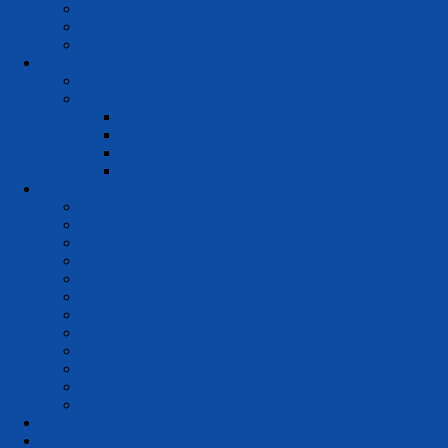
Jadwal KBM
Prestasi
Kegiatan Sekolah
Kesiswaan
OSIS
Ekstrakurikuler
Pramuka
Paskibra
PMR
PKS
Layanan
CBT
Presensi
e-Rapor
e-Document
e-Perpus
e-Asset
e-Learning
e-Book
e-SKL
e-Surat
Outlook Mail
OneDrive
PPDB
Lulusan