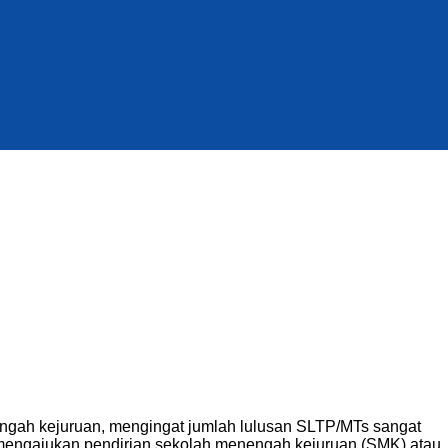
ngah kejuruan, mengingat jumlah lulusan SLTP/MTs sangat
mengajukan pendirian sekolah menengah kejuruan (SMK) atau