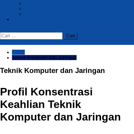
Tracer Study
Info BKK
Info PTN/PTS
Kontak
Cari
untuk:
Home
Teknik Komputer dan Jaringan
Teknik Komputer dan Jaringan
Profil Konsentrasi
Keahlian Teknik
Komputer dan Jaringan