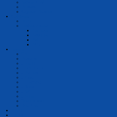
Jadwal KBM
Prestasi
Kegiatan Sekolah
Kesiswaan
OSIS
Ekstrakurikuler
Pramuka
Paskibra
PMR
PKS
Layanan
CBT
Presensi
e-Rapor
e-Document
e-Perpus
e-Asset
e-Learning
e-Book
e-SKL
e-Surat
Outlook Mail
OneDrive
PPDB
Lulusan