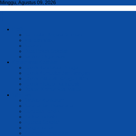
Minggu, Agustus 09, 2026
Profil
Sambutan Kepala Sekolah
Visi dan Misi
Sejarah
Data Pokok Sekolah
Struktur Organisasi
Konsentrasi Keahlian
Teknik Kendaraan Ringan
Teknik Komputer dan Jaringan
Teknik Instalasi Tenaga Listrik
Teknik Elektronika Industri
Desain Komunikasi Visual
Informasi
Struktur Kurikulum
Sarana dan Prasarana
Guru dan Tendik
Partner Industri
Agenda Sekolah
Pengumuman
Kalender Pendidikan