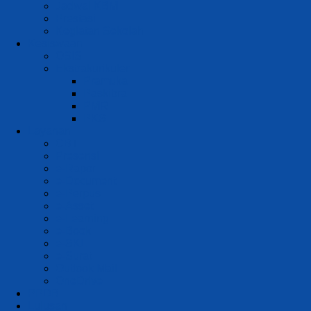
Jadwal KBM
Prestasi
Kegiatan Sekolah
Kesiswaan
OSIS
Ekstrakurikuler
Pramuka
Paskibra
PMR
PKS
Layanan
CBT
Presensi
e-Rapor
e-Document
e-Perpus
e-Asset
e-Learning
e-Book
e-SKL
e-Surat
Outlook Mail
OneDrive
PPDB
Lulusan