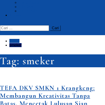
Tracer Study
Info BKK
Info PTN/PTS
Kontak
Home
smeker
Tag:
smeker
TEFA DKV SMKN 1 Krangkeng:
Membangun Kreativitas Tanpa
Batas, Mencetak Lulusan Siap