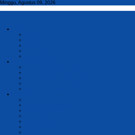
Minggu, Agustus 09, 2026
Profil
Sambutan Kepala Sekolah
Visi dan Misi
Sejarah
Data Pokok Sekolah
Struktur Organisasi
Konsentrasi Keahlian
Teknik Kendaraan Ringan
Teknik Komputer dan Jaringan
Teknik Instalasi Tenaga Listrik
Teknik Elektronika Industri
Desain Komunikasi Visual
Informasi
Struktur Kurikulum
Sarana dan Prasarana
Guru dan Tendik
Partner Industri
Agenda Sekolah
Pengumuman
Kalender Pendidikan