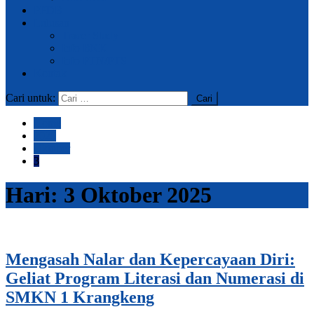
PPDB
Lulusan
Tracer Study
Info BKK
Info PTN/PTS
Kontak
Cari untuk:
Home
2025
Oktober
3
Hari:
3 Oktober 2025
Mengasah Nalar dan Kepercayaan Diri:
Geliat Program Literasi dan Numerasi di
SMKN 1 Krangkeng