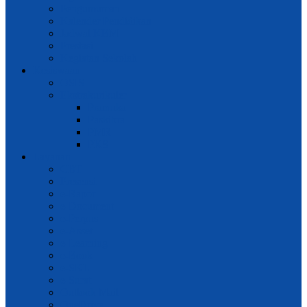
Pengumuman
Kalender Pendidikan
Jadwal KBM
Prestasi
Kegiatan Sekolah
Kesiswaan
OSIS
Ekstrakurikuler
Pramuka
Paskibra
PMR
PKS
Layanan
CBT
Presensi
e-Rapor
e-Document
e-Perpus
e-Asset
e-Learning
e-Book
e-SKL
e-Surat
Outlook Mail
OneDrive