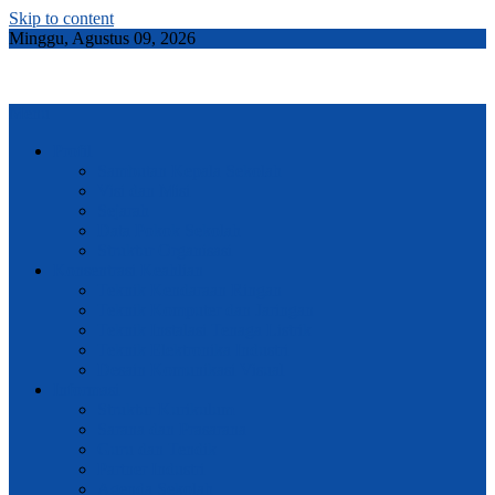
Skip to content
Minggu, Agustus 09, 2026
Menu
Profil
Sambutan Kepala Sekolah
Visi dan Misi
Sejarah
Data Pokok Sekolah
Struktur Organisasi
Konsentrasi Keahlian
Teknik Kendaraan Ringan
Teknik Komputer dan Jaringan
Teknik Instalasi Tenaga Listrik
Teknik Elektronika Industri
Desain Komunikasi Visual
Informasi
Struktur Kurikulum
Sarana dan Prasarana
Guru dan Tendik
Partner Industri
Agenda Sekolah