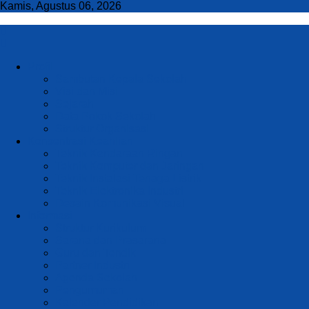
Kamis, Agustus 06, 2026
Profil
Sambutan Kepala Sekolah
Visi dan Misi
Sejarah
Data Pokok Sekolah
Struktur Organisasi
Konsentrasi Keahlian
Teknik Kendaraan Ringan
Teknik Komputer dan Jaringan
Teknik Instalasi Tenaga Listrik
Teknik Elektronika Industri
Desain Komunikasi Visual
Informasi
Struktur Kurikulum
Sarana dan Prasarana
Guru dan Tendik
Partner Industri
Agenda Sekolah
Pengumuman
Kalender Pendidikan