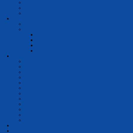
Jadwal KBM
Prestasi
Kegiatan Sekolah
Kesiswaan
OSIS
Ekstrakurikuler
Pramuka
Paskibra
PMR
PKS
Layanan
CBT
Presensi
e-Rapor
e-Document
e-Perpus
e-Asset
e-Learning
e-Book
e-SKL
e-Surat
Outlook Mail
OneDrive
PPDB
Lulusan