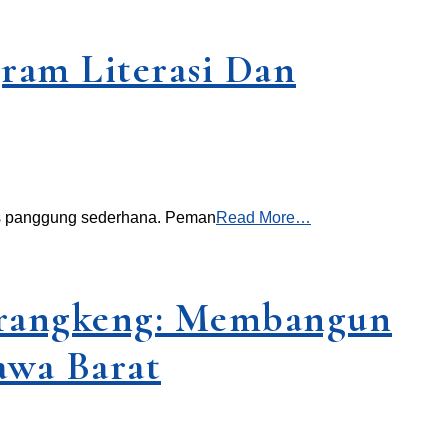
ram Literasi Dan
tas panggung sederhana. Peman
Read More…
Krangkeng: Membangun
awa Barat