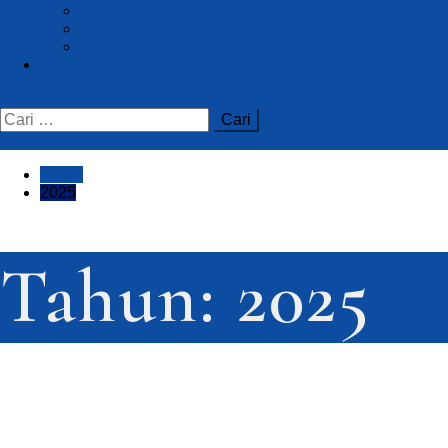
Tracer Study
Info BKK
Info PTN/PTS
Kontak
Home
2025
Tahun:
2025